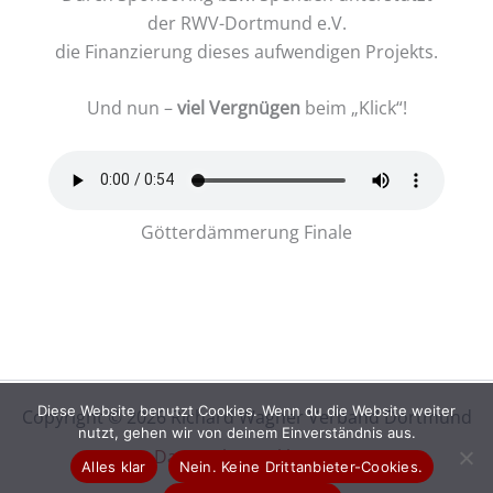
der RWV-Dortmund e.V.
die Finanzierung dieses aufwendigen Projekts.
Und nun –
viel Vergnügen
beim „Klick“!
Götterdämmerung Finale
Diese Website benutzt Cookies. Wenn du die Website weiter
Copyright © 2026 Richard Wagner Verband Dortmund
nutzt, gehen wir von deinem Einverständnis aus.
Datenschutzerklärung
Alles klar
Nein. Keine Drittanbieter-Cookies.
Impressum